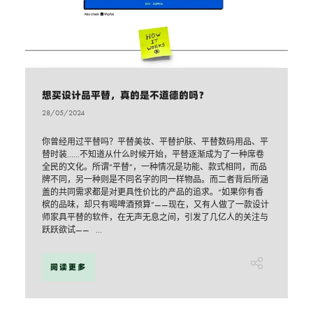
想买设计品平替，真的是不道德的吗？
28/05/2024
你曾经用过平替吗？平替美妆、平替护肤、平替数码用品、平
替时装……不知道从什么时候开始，平替逐渐成为了一种席卷
全民的文化。所谓“平替”，一种情况是功能、款式相同，而品
牌不同，另一种则是不同名字的同一样物品。而二者背后所涵
盖的共同需求都是对更具性价比的产品的追求。“如果你有香
槟的品味，却只有喝啤酒预算”——现在，又有人做了一款设计
师家具平替的软件，在无声无息之间，引发了几亿人的关注与
跃跃欲试—— ...
阅读更多