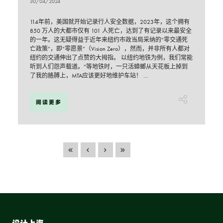
30/04/2024
114年前，美国就开始记录行人安全数据，2023年，这个拥有
850 万人的大都市仅有 101 人死亡，达到了有记录以来最安全
的一年。这无疑得益于近年来纽约市政当局采纳的“零交通死
亡政策”，即“零愿景”（Vision Zero），然而，并非所有人都对
纽约的交通伸出了点赞的大拇指。 以纽约地铁为例，我们常能
听到人们怨声载道。“等地铁时，一只活蟑螂从天花板上掉到
了我的胳膊上，MTA应该更好地维护车站！ ...
阅读更多
设计上海