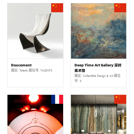
Doucement
Deep Time Art Gallery 深时
美术馆
展区: Talents 展位号: TALENTS
展区: Collectible Design & Art 展位
号: 3