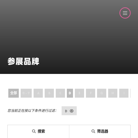
参展品牌
全部
0 - 9
A
B
C
D
E
F
G
H
I
J
D
搜索
筛选器