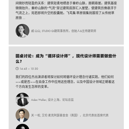
间微妙而轻盈的关系：建筑轻柔地栖息于秦岭山脉，面朝悬崖。建筑基座
微微抬升，秦岭山脉的“气流”穿过建筑底部汇入崖壁，使建筑仿佛悬浮于
气流之上，宛若即将升空的胶囊舱。飞茑集·草原宿集则展现了从传统草
原旅 ...
戚 山山, STUDIO QI建筑事务所，创始人&主持建筑师
圆桌讨论：成为“循环设计师”，现代设计师需要做些什
么？
14:45 –
15:30
我们的四位杰出演讲者将探讨如何将循环设计理念付诸实践，他们如何
——或是否——在自身工作中应用这些理念，以及中国设计领域正朝着这
个方向发生怎样的变革。
Aidan Walker, 设计上海，论坛总监
关 一松, 艾伦·麦克阿瑟基金会（英国），北京代表处首席代表