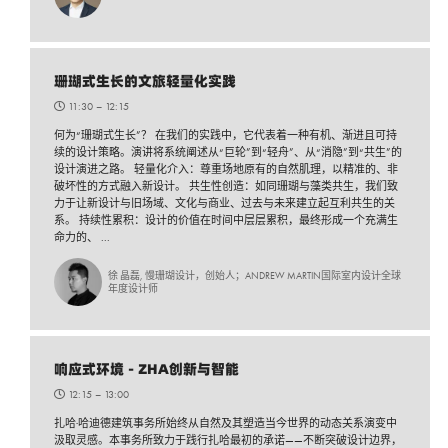
珊瑚式生长的文旅轻量化实践
11:30 –
12:15
何为“珊瑚式生长”？ 在我们的实践中，它代表着一种有机、渐进且可持
续的设计策略。演讲将系统阐述从“巨轮”到“轻舟”、从“消隐”到“共生”的
设计演进之路。 轻量化介入：尊重场地原有的自然肌理，以精准的、非
破坏性的方式融入新设计。 共生性创造：如同珊瑚与藻类共生，我们致
力于让新设计与旧场域、文化与商业、过去与未来建立起互利共生的关
系。 持续性累积：设计的价值在时间中层层累积，最终形成一个充满生
命力的、 ...
徐 晶磊, 慢珊瑚设计，创始人；ANDREW MARTIN国际室内设计全球
年度设计师
响应式环境 - ZHA创新与智能
12:15 –
13:00
扎哈·哈迪德建筑事务所始终从自然及其塑造当今世界的动态关系演变中
汲取灵感。本事务所致力于践行扎哈最初的承诺——不断突破设计边界，