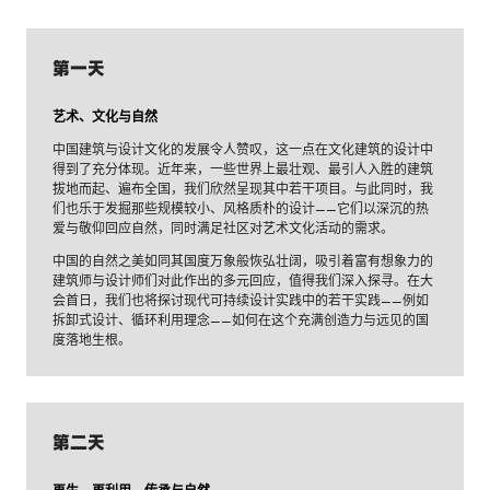
第一天
艺术、文化与自然
中国建筑与设计文化的发展令人赞叹，这一点在文化建筑的设计中
得到了充分体现。近年来，一些世界上最壮观、最引人入胜的建筑
拔地而起、遍布全国，我们欣然呈现其中若干项目。与此同时，我
们也乐于发掘那些规模较小、风格质朴的设计——它们以深沉的热
爱与敬仰回应自然，同时满足社区对艺术文化活动的需求。
中国的自然之美如同其国度万象般恢弘壮阔，吸引着富有想象力的
建筑师与设计师们对此作出的多元回应，值得我们深入探寻。在大
会首日，我们也将探讨现代可持续设计实践中的若干实践——例如
拆卸式设计、循环利用理念——如何在这个充满创造力与远见的国
度落地生根。
第二天