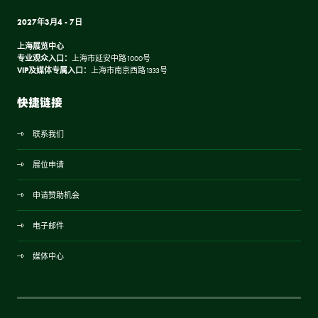
2027年3月4 - 7日
S、M、L规模下的再利用与再生设计
上海展览中心
12:10 –
12:55
与自然共建：从"降低影响"到"与地共生”的设计转向
专业观众入口：
上海市延安中路1000号
VIP及媒体专属入口：
上海设计盛会迎来重要时刻——福斯特事务所杰出合伙人杨卓贤（该事务
上海市南京西路1333号
12:15 –
13:00
所被誉为全球最成功的建筑设计机构）将深入探讨并阐释其工作室在不同
尺度上践行再生思维与循环策略的实践路径。这是本次大会唯一一场专题
主要观点： 1、被动式设计是对地域气候的精准回应。松境利用与山地的
快捷链接
呈现事务所该伦敦项目的环节。1、在“微观尺度”板块，呈现为伦敦建筑
地形自然关系组织自然通风；泰国悬崖别墅项目则通过高脚、长屋檐（光
节打造的彩虹之后：骄傲之屋——从诞生到重生；2、“中观尺度”板块聚
照计算）与通透布局，实现无需机械制冷的舒适。 2、本土材料是实现
焦马德里Ombú项目：适应性再利用与未来就绪型工作空间的典范；3、
“从摇篮到摇篮”循环的最短路径。泰国竹材的快速再生与灵活建构，与松
联系我们
“宏观尺度 ...
境对本土竹子、回收砖块、藤编等的升级利用，共同定义了低能耗、可降
解的建造伦理。 3、在地性的生成机制：时间、行为与记忆。捕捉“不可
展位申请
见之物”： ...
杨 卓贤, 福斯特建筑设计事务所，合伙人
申请赞助机会
董 雪莲, 八荒设计，创始人
电子邮件
午休时间
12:55 –
13:40
媒体中心
与雨共栖
13:00 –
13:45
主要观点： 1、观念重构：超越指标导向的“绿色建筑”，将建筑视为一种
散点叙事中的空间再定义
对自然规律进行提炼与重构的“感知装置”，从“技术生态”迈向“非自然的