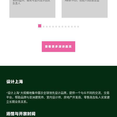
Technogym，建筑与室内设计团队
Atelier INDJ，创始人&创意总监
式与功能的范畴，Snøhetta将建筑定义为在空间“内、外、下、穿过、之
永远领先一步且不拘一格的幽默感，Marcel Wanders堪称当代全球设计界
负责人
间”的艺术——这些介词界定了我们与建成环境在身体和情感层面的互
的巨擘。他此次造访上海，为其共同创立并自2001年起持续发展的品牌
动。这一理念将通过标志性项目得以彰显：景观、建筑与跨学科元素在此
Moooi首家上海旗舰店揭幕，该品牌正逐步成长为全球性品牌。品牌主题
无缝交融，邀请使用者不仅观赏环境，更主动融入其中，亲身体验精心编
“25 Years and Promising”彰显其使命才刚启程的信念。本次深度对话将探
排的空间如何培育联结感、激发惊叹，并唤起深刻的归属感。由此，建筑
讨 ...
被定位为塑造人类叙事与感知的重要媒介。
Aidan Walker, 设计上海，论坛总监
龚 成, Snøhetta，中国区总监
Marcel Wanders, 荷兰国宝级设计师，Wallpaper 和 Surface 杂志评选为
查看更多演讲嘉宾
“100 位世界顶级设计师和影响者”，Moooi，联合创始人兼创意总监
空间中的时间、记忆与感知
11:25 –
12:10
仿生设计之道：仿生建筑与生长型建筑
作为“设计上海”探索东西方设计联结的同行者与践行者，设计师吴滨凭借
11:30 –
12:15
一以贯之的传统技艺与“摩登东方”理念，在安吉度假屋、武康路自宅及德
设计上海
钦梅里泊度酒店三处室内作品中，呈现出从容而笃定的创作实践。“摩登
Michael Pawlyn自二十多年前与Nicholas Grimshaw合作英国著名的伊甸园项
东方”承载人文精神，探索人与自然的关系，将艺术融入日常生活。这一
目以来，始终站在自然启发与自然驱动设计的最前沿。此后，他实践的仿
设计语言根植传统文脉，以多元思维融贯东西，在理性与感性之间寻得安
生建筑融合了与自然的深刻联结、对建筑工艺的全身心投入，以及对计算
“设计上海”大规模地集中展示全球领先设计品牌，提供一个与众不同的交流、交易
然自在的平衡。
设计能力的持续探索。本次展览呈现其系列作品，其中最新力作“生物岩
平台，帮助品牌与亚洲建筑师、室内设计师、房地产开发商、零售商及私人买家建
亭”堪称突破性创举——他强调这是“首次运用本地丰富材料，以类生物自
立长期业务关系。
组装生长方式培育建筑”。设计上海深感荣幸能呈 ...
吴 滨, 无间设计创始人/设计总监
场馆与开放时间
Michael Pawlyn, Exploration Architecture，创始人