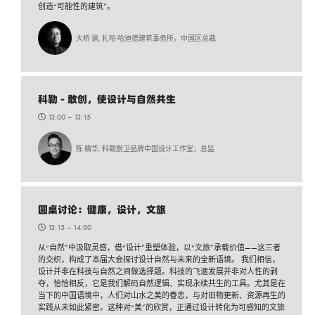
创造“可能性的建筑”。
大桥 谕, 扎哈·哈迪德建筑事务所，中国区总裁
科勒 - 敢创，使设计与自然共生
13:00 –
13:15
陈 精华, 科勒厨卫品牌中国设计工作室，总监
圆桌讨论：健康，设计，文旅
13:15 –
14:00
从“自然”中汲取灵感，借“设计”重塑体验，以“文旅”承载价值——这三者
的交织，构成了本届大会探讨设计自然与未来的全新语境。 我们相信，
设计并非在科技与自然之间做选择题。科技的飞速发展并非对人性的剥
夺，恰恰相反，它是我们解码自然逻辑、实现永续共生的工具。尤其是在
当下的中国语境中，人们对山水之美的眷恋，与对旧物更新、资源再生的
实践从未如此紧密。这种对“美”的欣赏，正通过设计转化为可感知的文旅