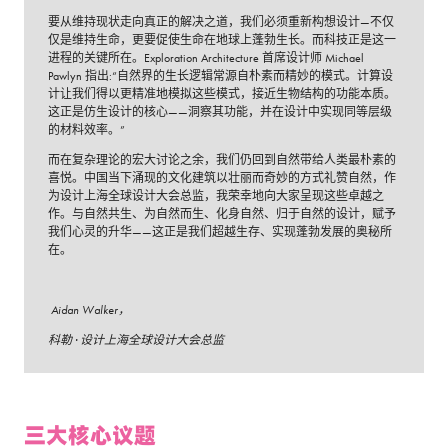
要从维持现状走向真正的解决之道，我们必须重新构想设计—不仅
仅是维持生命，更要促使生命在地球上蓬勃生长。而科技正是这一
进程的关键所在。Exploration Architecture 首席设计师 Michael
Pawlyn 指出:“自然界的生长逻辑常源自朴素而精妙的模式。计算设
计让我们得以更精准地模拟这些模式，接近生物结构的功能本质。
这正是仿生设计的核心——洞察其功能，并在设计中实现同等层级
的材料效率。”
而在复杂理论的宏大讨论之余，我们仍回到自然带给人类最朴素的
喜悦。中国当下涌现的文化建筑以壮丽而奇妙的方式礼赞自然，作
为设计上海全球设计大会总监，我荣幸地向大家呈现这些卓越之
作。与自然共生、为自然而生、化身自然、归于自然的设计，赋予
我们心灵的升华——这正是我们超越生存、实现蓬勃发展的奥秘所
在。
Aidan Walker，
科勒 · 设计上海全球设计大会总监
三大核心议题