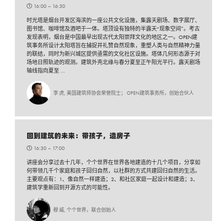
16:00 –
16:30
时光塔是烟台开发区海滨的一座公共文化设施，集露天剧场、数字展厅、
图书馆、咖啡馆及酒吧于一体。塔顶设有独特的半露天“现象空间”。考古
发现表明，烟台是中国最早出现古代太阳崇拜文化的地区之一。OPEN建
筑事务所设计太阳塔旨在捕捉并礼赞自然现象，重塑人类与自然精神力量
的联结，同时为新兴城区提供亟需的文化社区设施。塔体几何形态源于对
场地日照轨迹的观测。建筑外壳北缘与春分夏至正午阳光平行。露天剧场
轴线指向夏至 ...
李 虎, 美国建筑师协会荣誉院士； OPEN建筑事务所，创始合伙人
回到建筑的未来：带孩子，造房子
16:30 –
17:00
讲座会分享过去十几年，个个世界在世界各地建造的十几个项目，分享如
何带领几千个家庭和孩子回归自然，以社群的方式共建回归自然的生活。
主要观点有：1、像自然一样建造；2、和社区家庭一起设计和建造；3、
建筑学重新回到开源方式的可能性。
穆 威, 个个世界，联合创始人