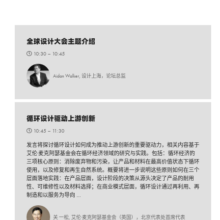
全球设计大会主题介绍
10:30 –
10:45
Aidan Walker, 设计上海，论坛总监
循环设计驱动上游创新
10:45 –
11:30
发言将探讨循环设计如何成为推动上游创新的重要驱动力，相关内容基于
艾伦·麦克阿瑟基金会在循环经济领域的研究与实践。包括：循环经济的
三项核心原则：消除废弃物和污染，让产品和材料在最高价值状态下循环
使用，以及修复和再生自然系统。概要将进一步说明这些原则如何在三个
层面落地实践：在产品层面，设计阶段的决策从源头决定了产品的耐用
性、可维修性以及材料选择；在商业模式层面，循环设计通过再利用、再
制造和以服务为导向 ...
关 一松, 艾伦·麦克阿瑟基金会（英国），北京代表处首席代表