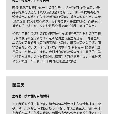
再生、再利用、传承与自然
理解“现代可持续性”的一个关键在于——这里的“可持续”本意是“维
持事物原有状态”，但今天我们所探讨的，是一种不断发展演进的
设计哲学与实践：它关乎减碳的深远影响、替代能源的应用，以及
“绿色设计”的其他核心命题。我们需要的不是维持现状，而是主动
推动变革，认识到自身在让世界变得更美好过程中承担的角色。
如何利用既有资源？如何为废弃结构与材料赋予新功能？如何用现
有条件满足社区的新需求？这正是再生与重生的过程——为那些几
年前我们可能轻易抛弃的旧事物注入新生。废弃物转化为资源，而
非被丢弃之物。这一理念同时贯穿城市化与“乡村复兴”的语境：当
世界人口不断向城市迁移，我们对自然的热爱以及从中获得的滋养
显得愈发珍贵。如何将自然引入城市？无数创意者正致力于解答这
个宏大命题，今日我们有幸共同礼赞这些探索者。
第三天
生物圈、技术圈与自然材料
正如我们的整体主题所言，如今建筑与设计行业各领域都涌现出众
多声音，纷纷指出“可持续已远远不够”。在大会第三天，我们探讨
当我们不再将自然视为资源，而是作为合作伙伴时会发生什么；当