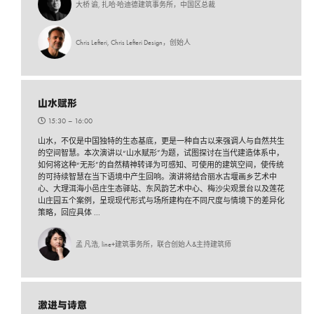
大桥 谕, 扎哈·哈迪德建筑事务所，中国区总裁
Chris Lefteri, Chris Lefteri Design，创始人
山水赋形
15:30 –
16:00
山水，不仅是中国独特的生态基底，更是一种自古以来强调人与自然共生
的空间智慧。本次演讲以“山水赋形”为题，试图探讨在当代建造体系中，
如何将这种“无形”的自然精神转译为可感知、可使用的建筑空间，使传统
的可持续智慧在当下语境中产生回响。演讲将结合丽水古堰画乡艺术中
心、大理洱海小邑庄生态驿站、东风韵艺术中心、梅沙尖观景台以及莲花
山庄园五个案例，呈现现代形式与场所建构在不同尺度与情境下的差异化
策略，回应具体 ...
孟 凡浩, line+建筑事务所，联合创始人&主持建筑师
激进与诗意