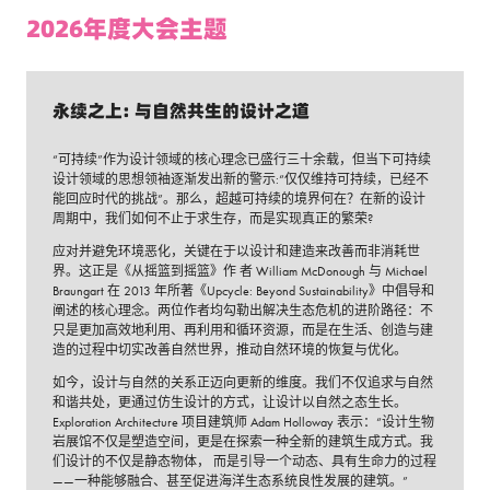
2026年度大会主题
永续之上: 与自然共生的设计之道
“可持续”作为设计领域的核心理念已盛行三十余载，但当下可持续
设计领域的思想领袖逐渐发出新的警示:“仅仅维持可持续，已经不
能回应时代的挑战”。那么，超越可持续的境界何在？在新的设计
周期中，我们如何不止于求生存，而是实现真正的繁荣?
应对并避免环境恶化，关键在于以设计和建造来改善而非消耗世
界。这正是《从摇篮到摇篮》作 者 William McDonough 与 Michael
Braungart 在 2013 年所著《Upcycle: Beyond Sustainability》中倡导和
阐述的核心理念。两位作者均勾勒出解决生态危机的进阶路径：不
只是更加高效地利用、再利用和循环资源，而是在生活、创造与建
造的过程中切实改善自然世界，推动自然环境的恢复与优化。
如今，设计与自然的关系正迈向更新的维度。我们不仅追求与自然
和谐共处，更通过仿生设计的方式，让设计以自然之态生长。
Exploration Architecture 项目建筑师 Adam Holloway 表示：“设计生物
岩展馆不仅是塑造空间，更是在探索一种全新的建筑生成方式。我
们设计的不仅是静态物体， 而是引导一个动态、具有生命力的过程
——一种能够融合、甚至促进海洋生态系统良性发展的建筑。”