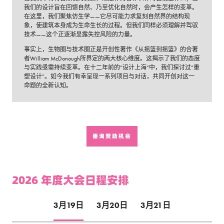
我们的设计旨在回馈自然、乃至优化自然时，会产生怎样的变革。
在这里，我们聚焦仿生学——它尽可能力求复刻自然界的结构现
象，使建筑本身成为生命生长的过程。但我们同样必须理解并驾驭
技术——这个正逐渐显露失控风险的力量。
事实上，生物圈与技术圈正是开创性著作《从摇篮到摇篮》的合著
者William McDonough所界定的两大核心维度。这揭示了我们的态度
与实践亟需持续变革。在十二年前的“设计上海”中，我们探讨过“重
塑设计”。如今我们有幸呈现一系列项目与对话，共同开创对这一
命题的全新认知。
垂询赞助机会
2026 年度大会日程安排
3月19日
3月20日
3月21日