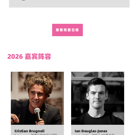
主题介绍：再生、再利用、传承与自然
主题介绍：生物圈、技术圈与自然材料
查看完整日程
10:30 –
10:30 –
10:40
10:45
理解“现代可持续性”的一个关键在于——这里的“可持续”本意是“维持事物
正如我们的整体主题所言，如今建筑与设计行业各领域都涌现出众多声
原有状态”，但今天我们所探讨的，是一种不断发展演进的设计哲学与实
音，纷纷指出“可持续已远远不够”。在大会第三天，我们将探讨当我们不
2026 嘉宾阵容
践：它关乎减碳的深远影响、替代能源的应用，以及“绿色设计”的其他核
再将自然视为资源，而是作为合作伙伴时会发生什么；当我们的设计旨在
心命题。我们需要的不是维持现状，而是主动推动变革，认识到自身在让
回馈自然、乃至优化自然时，会产生怎样的变革。在这里，我们将聚焦仿
世界变得更美好过程中承担的角色。 如何利用既有资源？如何为废弃结
生学——它尽可能力求复刻自然界的结构现象，使建筑本身成为生命生长
构与材料赋予新功能？如何用现有条件满足社区的新需求？这正是再生与
的过程。但我们同样必须理解并驾驭技术——这个正逐渐显露失控风险的
重生的过 ...
力量。 事实上， ...
Aidan Walker, 设计上海，论坛总监
Aidan Walker, 设计上海，论坛总监
<感知空间>——建筑作为介词的艺术
对谈：为人之道
10:40 –
10:45 –
11:25
11:30
Cristian Brugnoli
Ian Douglas-Jones
Snøhetta将探讨其设计如何通过空间关系根本性地编排人类体验。超越形
Marcel Wanders 对话 Aidan Walker 以独创性、创新性、颠覆性著称，思维