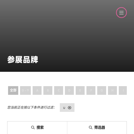
参展品牌
全部
0 - 9
A
B
C
D
E
F
G
H
I
U
搜索
筛选器