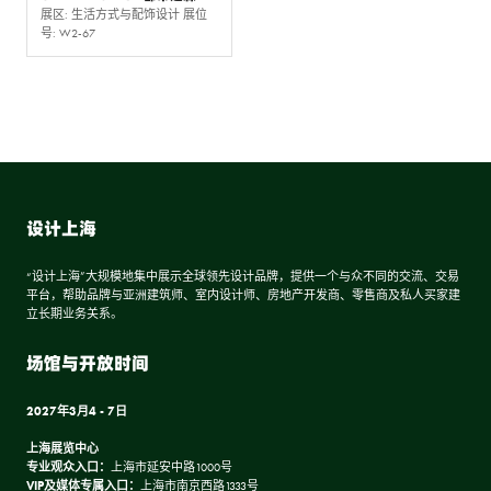
展区: 生活方式与配饰设计 展位
号: W2-67
设计上海
“设计上海”大规模地集中展示全球领先设计品牌，提供一个与众不同的交流、交易
平台，帮助品牌与亚洲建筑师、室内设计师、房地产开发商、零售商及私人买家建
立长期业务关系。
场馆与开放时间
2027年3月4 - 7日
上海展览中心
专业观众入口：
上海市延安中路1000号
VIP及媒体专属入口：
上海市南京西路1333号