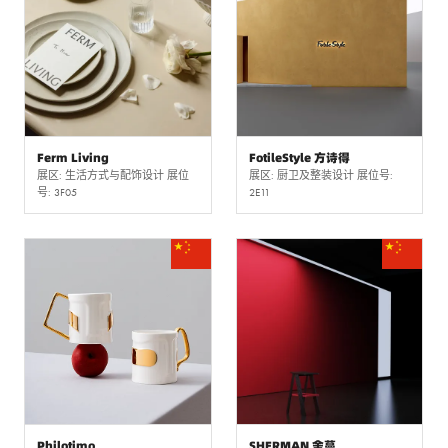
Ferm Living
FotileStyle 方诗得
展区: 生活方式与配饰设计 展位
展区: 厨卫及整装设计 展位号:
号: 3F05
2E11
Philotimo
SHERMAN 舍蔓