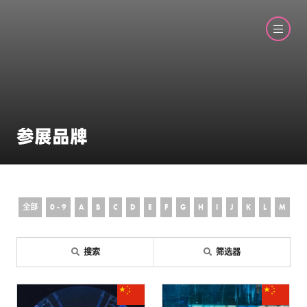
参展品牌
全部
0 - 9
A
B
C
D
E
F
G
H
I
J
K
L
M
N
搜索
筛选器